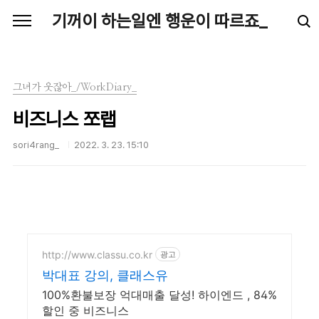
본문 바로가기
기꺼이 하는일엔 행운이 따르죠_
그녀가 웃잖아_/WorkDiary_
비즈니스 쪼랩
sori4rang_
2022. 3. 23. 15:10
http://www.classu.co.kr
광고
박대표 강의, 클래스유
100%환불보장 억대매출 달성! 하이엔드 , 84%
할인 중 비즈니스