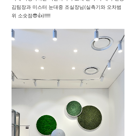
김팀장과 미스터 눈대중 조실장님(실측기와 오차범
위 소숫점😎👍)!!!!!