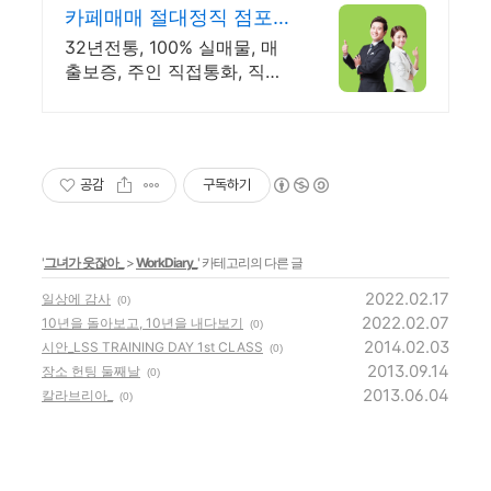
카페매매 절대정직 점포라
인 빠른 직거래 & 안전중
32년전통, 100% 실매물, 매
개거래
출보증, 주인 직접통화, 직거
래, 150명에이전트
공감
구독하기
'
그녀가 웃잖아_
>
WorkDiary_
' 카테고리의 다른 글
2022.02.17
일상에 감사
(0)
2022.02.07
10년을 돌아보고, 10년을 내다보기
(0)
2014.02.03
시안_LSS TRAINING DAY 1st CLASS
(0)
2013.09.14
장소 헌팅 둘째날
(0)
2013.06.04
칼라브리아_
(0)