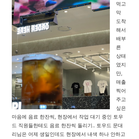
먹고
막
도착
해서
배부
른
상태
였지
만,
매출
찍어
주고
싶은
마음에 음료 한잔씩, 현장에서 작업 대기 중인 토우
드 직원들한테도 음료 한잔씩 돌리기.. 토우드 문대
리님은 어제 생일인데도 현장에서 내색 하나 안하고