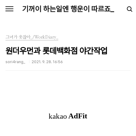
본문 바로가기
기꺼이 하는일엔 행운이 따르죠_
그녀가 웃잖아_/WorkDiary_
원더우먼과 롯데백화점 야간작업
sori4rang_
2021. 9. 28. 16:56