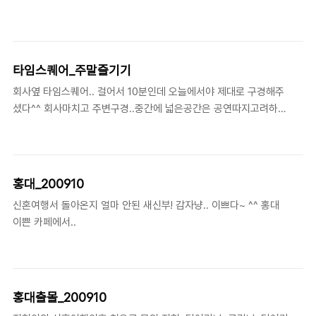
요!!! 진정 맛있었다는.. 메뉴도 정말 많은데.. 도무지 알아볼 수 없는..
아 마시며 인생을 논하고, 미래에 대한 일부분을 꺼내어 이야기 한
이름들.. ㅠ.ㅠ 그래서 4가지 맛을 한..
다. 나이가 들었음을 감사하게 느낄 때는 바로 이런 순간이다. 쓰잘
데기 없는 가십거리를 토해내기 보다는 인생의 한톱막에 대한 진지
한 고민, 그리고 그것을 위해 마음을 털어 나누어 보는 여유라고 해
타임스퀘어_주말즐기기
야 할까? 그것은.. 자신의 인생에 대한 자신감이 있는 자만이 누릴 수
회사옆 타임스퀘어.. 걸어서 10분인데 오늘에서야 제대로 구경해주
있는 특권이라고 생각한다. 그것이 좋다. 그녀와의 대화는 늘 그렇듯
셨다^^ 회사마치고 주변구경..중간에 넓은공간은 공연따지고려하여
가벼운듯 가볍지 않으나, 비단 고루하고 어려운 화제가 될 수 있을
자인된듯 처음사진을보면 살짝쿵 이해하기 참 곤란해주심.. 라인어
듯함에도 전혀 그렇지 않음이 좋다. 대화가 필요할 때가 있다. 특히
레이를 메인으로 그리고 포인트소스 스피커가 다운필로 사용,메인스
미래를 두고 고민할 때에는 더구나.. 대화가 ..
피커가 무대로 향해있어 뮤지션들이 행복해할까!?^^ 재미난 구성이
었음. 공간구조가 그닥 내놓을이거다 할만큼 뾰쥭한 수를 내놓기엔
홍대_200910
좀 난애하긴하다. 내가좋아(응?)하는 서점, 마침 영어회화 무근 세미
신혼여행서 돌아온지 얼마 안된 새신부! 감자냥.. 이쁘다~ ^^ 홍대
나를 한다기에 잠시 들러주시도, 책도한권 사주심^^ 쇼핑하기 좋다
이쁜 카페에서..
다른곳에비해 면적이 넓어 덜 부딪친다. 유난히도 추운 올겨울 대충
나보려했으나 크..맨날 눈에 아른거리던 패딩하나 사주시고.. 좋아하
는 덩킨 오리지널블랙과 도넛한조각.. 책보고 갈 참이다^^ 넘넘..
홍대출몰_200910