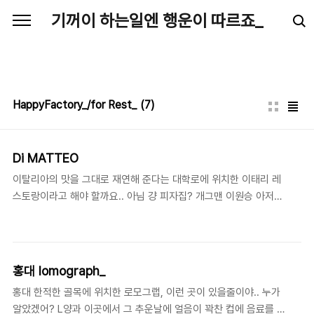
본문 바로가기
기꺼이 하는일엔 행운이 따르죠_
HappyFactory_/for Rest_
(7)
Di MATTEO
이탈리아의 맛을 그대로 재연해 준다는 대학로에 위치한 이태리 레
스토랑이라고 해야 할까요.. 아님 걍 피자집? 개그맨 이원승 아저씨
가 이태리에 촬영차 갔다가 몇박 몇일로..(응? 기억안나.. 저질기억
력..) 피자굽는걸 배웠던 모양.. 그때 피자 맛을 보고.. 훅~ 가셨던거
죠.. 그래서 한국에 오픈을 하게 된 피자집 디마떼오.. HANPAC 개
원식 마치고 저녁을 먹으로 들렀어요.. 어딜갈까 고민하다가.. 일행
홍대 lomograph_
분의 추천으로 이곳에 고고~ 피자 정말 맛있었어요.. 일단 올려진 치
홍대 한적한 골목에 위치한 로모그랩, 이런 곳이 있을줄이야.. 누가
즈가.................... 그 치즈 맛이........................ 과연.. 정말 달랐어
알았겠어? L양과 이곳에서 그 추운날에 얼음이 꽉찬 컵에 음료를 담