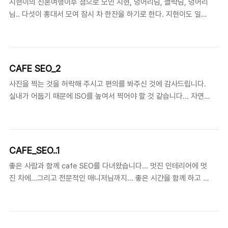
지현이의 신혼여행이후 첨으로 모인 지현, 덩어리님, 클락님, 덩어리
님.. 다섯이 홍대서 모여 잠시 차 한잔을 하기로 한다. 지현이도 일이
있고, 나도 일이 있던터라.. 길게 함께하진 못했지만, 오랜만에 홍대
에서 차 한잔을.. 지현이의 신혼여행 사진 구경도 재미있었음! ^^ 아
주 작은 카페.. 아기자기 이쁘더라..
CAFE SEO_2
사진을 찍는 것을 허락해 주시고 편의를 봐주신 것에 감사드립니다.
실내가 어둡기 때문에 ISO를 높여서 찍어야 할 것 같습니다... 자연
광을 좋아하는 전...조금 거칠어도 그대로 올리겠습니다... 참고로 아
래 사진들은 모두 ISO 800 과 1000 입니다...
CAFE_SEO..1
좋은 사람과 함께 cafe SEO를 다녀왔습니다... 멋진 인테리어에 멋
진 차에...그리고 전문적인 매니저님까지... 좋은 시간을 함께 하고 편
안함이란 말을 두고 왔습니다... 다시 가지러 함께 가야할 것 같습니
다...^^ 세오 갤러리 카페 전시장, 공연장, 아트 숍 등 복합 문화 공간
으로 이루어진 세오 갤러리 1층에 위치한 카페. 마치 유럽의 어느 노
천 카페에 온 듯한 느낌이 드는 곳으로 앤티크풍으로 꾸민 실내도 인