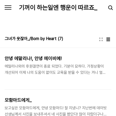
본문 바로가기
기꺼이 하는일엔 행운이 따르죠_
그녀가 웃잖아_/Born by Heart
(7)
안녕 에말리나!, 안녕 메이비예!
에말리나와의 후원결연이 종료 되었다. 기분이 묘하다. 가정상황이
개선되어 이제 나의 도움이 없이도 교육을 받을 수 있다는 거니 얼마
나 감사하고 기쁜일인데.. 기쁘고 감사한일인데도, 이제 에말리나의
소식을 들을 수 없게 되었다는게.. 마음이 괜시리 시리고 허하다. 에
말리나와의 길다면 길도 짧다면 짧은 그 동안의 시간들을 돌아보니,
아이에게 내가 좋은 언니가 되어줬던걸까... 생각이 들어 아이에게
모함마드에게_
몹시도 미안해 진다. 더 많은 이야기들을 나눴더라면 좋았을것을..
보고싶은 모함마드에게, 안녕 모함마드! 잘 지냈니? 지난번에 데이빗
아이에게 더 많은 사랑을 주었더라면 좋았을것을.. 아쉬움이 남는건
선생님께서 사진을 보내주셔서 네 사진을 봤단다! 많이 자랐더구나!