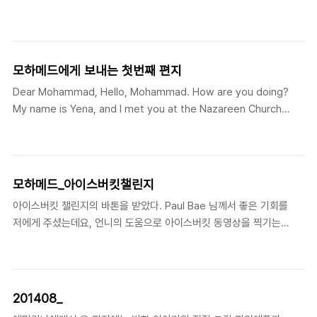
미련한 나의 고집 때문일지도 모르겠다. 아이가 이제는 조금더 나은
^^* 맑은 모습 그대로여서 얼마나 감사한지 몰라. 이곳 한국은 이제
환경에서 살아갈 수 있다니 감사하다. 무엇보다 한달에 45,000원이
봄이왔는데 아직은 이른 아침과 밤에는 쌀쌀한 날씨야. 다음주정도
라는 돈이 아이의 삶에 많은 부분을 케어하고 있었..
면 이곳에 꽃이 만개할거라는구나. 벌써부터 설레고 있어. 모하메드
라고 불렀었는데, 선생님께서 모함마드라고 적어 두신걸 보고.. 내가
모하메드에게 보내는 첫번째 편지
잘못 알고 있었나보다 했어. 이름을 정확하게 부르는건 참 의미있고
Dear Mohammad, Hello, Mohammad. How are you doing?
중요한 거라고 생각해. 누나의 이름은 예나야. 한글이 다른 언어와
My name is Yena, and I met you at the Nazareen Church
다른 독특한 특성이 있는데 예나라는 이름의 뜻을 풀이하면 예수님
last summer when you came to the children's
나라, 예수님을 나타내는 삶, 뭐 이렇게도 해석이 된단다. 물론 한국
programme. You have been reminded to me ever since I
에서는 조상들이 한문을 사용하셨기 때문에 한자의 ..
came back to Korea. So I asked David about your
regards, and he has sent me your family photos. I made a
모하메드_아이스버킷챌린지
frame with that picture, and then placed it at the place
아이스버킷 챌린지의 바톤을 받았다. Paul Bae 님께서 좋은 기회를
where I could see it everyday to p..
저에게 주셨는데요, 언니의 도움으로 아이스버킷 동영상을 찍기는
했지만.. 올리지는 않겠습니다! ^^* 지난 8월에 짧게 요르단에 다녀
왔었습니다. 그곳에서 시리아에서 가족들과 몸만 겨우 빠져나온 5살
(6살?) 꼬마 모하메드를 알게 되었습니다. 어린이 캠프에서 나눠준
간식을 먹지 않고 집에 가져가 동생들에게 나눠준 따뜻한 녀석.. 7살
201408_
때 아빠가 사고로 투명을 시작하시며 힘든 시간을 보냈던 제... 어릴