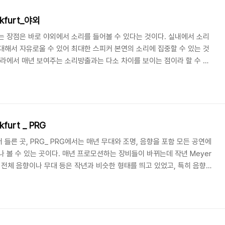
과 매력을 지금만큼 ..
nkfurt_야외
는 장점은 바로 야외에서 소리를 들어볼 수 있다는 것이다. 실내에서 소리
대해서 자유로울 수 있어 최대한 스피커 본연의 소리에 집중할 수 있는 것
나라에서 매년 보여주는 소리방출과는 다소 차이를 보이는 점이라 할 수 있
고 타임테이블을 짜서 원하는 음원을 재생해 볼 수 있다. 보통은 90dB정
넘기기는 하지만 무리하게 빨간불이 들어오게 만들지는 않는다는 것. 그들
. 야외무대는 8관 앞에 자그마하게 원형 형태로 한판이 벌려지고, 그 뒤쪽
는 약간 느낌이 다른 형태로 세팅이 되어 ..
kfurt _ PRG
들른 곳, PRG_ PRG에서는 매년 무대와 조명, 음향을 포함 모든 공연에
 볼 수 있는 곳이다. 매년 프로모션하는 장비들이 바뀌는데 작년 Meyer
. 전체 음향이나 무대 등은 작년과 비슷한 형태를 띄고 있었고, 특히 음향같
서라운드 시스템의 컨셉을 디자인 한 것 같다. 프론트 필에 JBL이 깜찍하
라인어레이가 L-ACOUSTICS의 K1을 시작으로 OUTLINE의 GTO를 이
 등 많은 스피커 제조사들이 너나할 것 없이 울트라급 스피커를 선보였다. 예상대
있었..