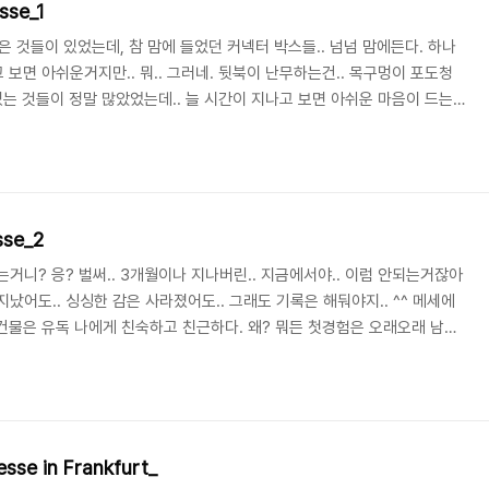
sse_1
 많은 것들이 있었는데, 참 맘에 들었던 커넥터 박스들.. 넘넘 맘에든다. 하나
고 보면 아쉬운거지만.. 뭐.. 그러네. 뒷북이 난무하는건.. 목구멍이 포도청
있는 것들이 정말 많았었는데.. 늘 시간이 지나고 보면 아쉬운 마음이 드는
다. 그리워하는게 좋은걸까.. 안좋은걸까..?
sse_2
거니? 응? 벌써.. 3개월이나 지나버린.. 지금에서야.. 이럼 안되는거잖아
거야! 지났어도.. 싱싱한 감은 사라졌어도.. 그래도 기록은 해둬야지.. ^^ 메세에
 건물은 유독 나에게 친숙하고 친근하다. 왜? 뭐든 첫경험은 오래오래 남고
에서 지워지지 않는 이 건물이 그렇게 볼품있는 녀석도 아니지만, 나는 좋
이 망치질하는 남자.. 이 조형물은 광화문에서도 볼 수 있다. 처음 메세에서 보
 세계 몇 군데에 이 녀석이 자리를 잡고 있다고 한다. 1년 365일 한번도
sse in Frankfurt_