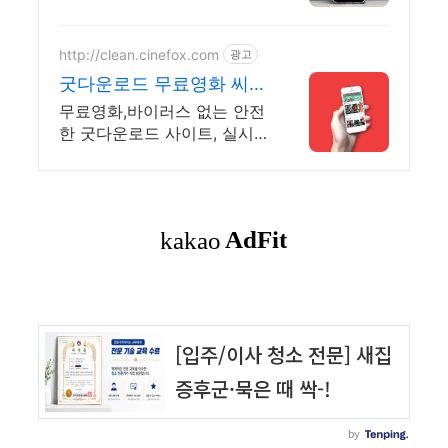
스트리밍
http://clean.cinefox.com
광고
굿다운로드 무료영화 씨네
폭스 최대3만원+10%추가
무료영화,바이러스 없는 안전
적립
한 굿다운로드 사이트, 실시
간 스트리밍과 다운로드