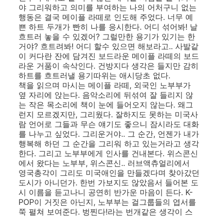
야 그리워하고 의미를 부여하는 나의 어처구니 없는
행동은 결국 메이플 라떼로 인도해 주었다. 너무 예
쁜 하트 두개가 빤히 나를 응시한다. 어디 섞어봐! 날
흐트러 놓을 수 있겠어? 그럴만한 용기가 있기는 한
거야? 흐트려봐! 어디 할수 있으면 해보라고.. 사발같
이 커다란 잔에 담겨진 보드라운 메이플 라떼의 보드
라운 거품이 속삭인다. 건방지다 생각은 들지만 감히
하트를 흐트러낼 용기따위는 애시당초 없다.
책을 읽으며 마시는 메이플 라떼, 외국인 노부부가
옆 자리에 앉는다. 음악소리에 뒤섞여 잘 들리지 않
는 작은 목소리에 책이 눈에 들어오지 않는다. 왜그
런지 모르겠지만, 그리웠다. 잘하지도 못하는 미국사
람 언어로 그들과 무슨 얘기도 좋으니 잠시라도 대화
를 나누고 싶었다. 그리운거야.. 그 순간, 언젠가 내가
행복해 하던 그 순간을 그리워 하고 있는거라고 생각
한다. 그리고 노부부에게 인사를 건내본다. 위스콘신
에서 왔다는 노부부, 위스콘신.. 러브액츄얼리에서
영국총각이 그리도 미국애인을 만들겠다며 찾아갔던
도시가 아니던가. 한번 가보지도 않았음서 들어본 도
시 이름을 듣고나니 공연히 반가운 마음이 든다. K-
POP이 거짓은 아닌지, 노부부는 걸그룹들의 엽서를
쭉 펼쳐 보여준다. 벙찐다!라는 번개같은 생각이 스