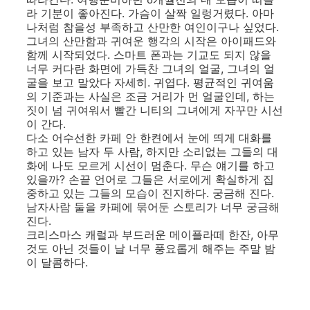
라 기분이 좋아진다. 가슴이 살짝 일렁거렸다. 아마
나처럼 참을성 부족하고 산만한 여인이구나 싶었다.
그녀의 산만함과 귀여운 행각의 시작은 아이패드와
함께 시작되었다. 스마트 폰과는 기교도 되지 않을
너무 커다란 화면에 가득찬 그녀의 얼굴, 그녀의 얼
굴을 보고 말았다 자세히. 귀엽다. 평균적인 귀여움
의 기준과는 사실은 조금 거리가 먼 얼굴인데, 하는
짓이 넘 귀여워서 빨간 니티의 그녀에게 자꾸만 시선
이 간다.
다소 어수선한 카페 안 한켠에서 눈에 띄게 대화를
하고 있는 남자 두 사람, 하지만 소리없는 그들의 대
화에 나도 모르게 시선이 멈춘다. 무슨 얘기를 하고
있을까? 손끝 언어로 그들은 서로에게 확실하게 집
중하고 있는 그들의 모습이 진지하다. 궁금해 진다.
남자사람 둘을 카페에 묶어둔 스토리가 너무 궁금해
진다.
크리스마스 캐럴과 부드러운 메이플라떼 한잔, 아무
것도 아닌 것들이 날 너무 풍요롭게 해주는 주말 밤
이 달콤하다.