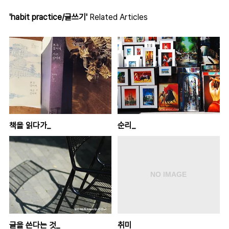
'habit practice/글쓰기'
Related Articles
책을 읽다가_
순리_
글을 쓴다는 것_
취미