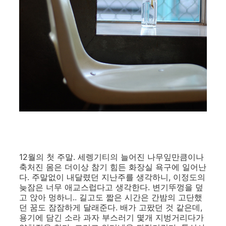
12월의 첫 주말. 세렝기티의 늘어진 나무잎만큼이나
축처진 몸은 더이상 참기 힘든 화장실 욕구에 일어난
다. 주말없이 내달렸던 지난주를 생각하니, 이정도의
늦잠은 너무 애교스럽다고 생각한다. 변기뚜껑을 덮
고 앉아 멍하니.. 길고도 짧은 시간은 간밤의 고단했
던 꿈도 잠잠하게 달래준다. 배가 고팠던 것 같은데,
용기에 담긴 소라 과자 부스러기 몇개 지벙거리다가