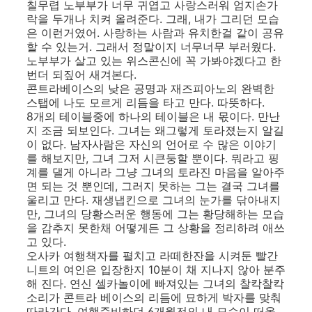
칠무렵 노부부가 너무 귀엽고 사랑스러워 엄지손가
락을 두개나 치켜 올려준다. 그래, 내가 그리던 모습
은 이런거였어. 사랑하는 사람과 유치한걸 같이 공유
할 수 있는거. 그래서 정말이지 너무너무 부러웠다.
노부부가 살고 있는 위스콘신에 꼭 가봐야겠다고 한
번더 되짚어 새겨본다.
콘트라베이스의 낮은 공명과 재즈피아노의 완벽한
스탭에 나도 모르게 리듬을 타고 만다. 따뜻하다.
8개의 테이블중에 하나의 테이블은 내 몫이다. 만난
지 조금 되보인다. 그녀는 왜그렇게 토라졌는지 알길
이 없다. 남자사람은 자신의 언어로 수 많은 이야기
를 해보지만, 그녀 그저 시큰둥할 뿐이다. 뭐라고 핑
계를 댈게 아니라 그냥 그녀의 토라진 마음을 알아주
면 되는 것 뿐인데, 그러지 못하는 그는 결국 그녀를
울리고 만다. 재생냅킨으로 그녀의 눈가를 닦아내지
만, 그녀의 당황스러운 행동에 그는 황당해하는 모습
을 감추지 못한채 어떻게든 그 상황을 정리하려 애쓰
고 있다.
오사카 여행책자를 펼치고 라떼한잔을 시켜둔 빨간
니트의 여인은 입장한지 10분이 채 지나지 않아 분주
해 진다. 연신 셀카놀이에 빠져있는 그녀의 찰칵찰칵
소리가 콘트라 베이스의 리듬에 묘하게 박자를 맞춰
따라간다. 여행준비하던 6개월전의 내 모습이 떠올