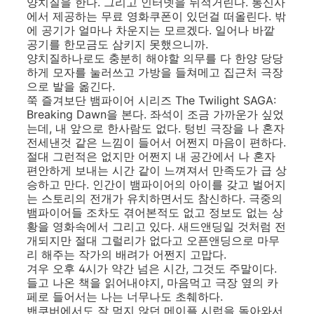
양치질을 한다. 그리고 인터넷을 뒤적거린다. 통신사
에서 제공하는 무료 영화쿠폰이 있던걸 떠올린다. 밖
에 공기가 얼마나 차운지는 모르겠다. 일어나 바깥
공기를 한모금도 삼키지 못했으니까.
양치질하나로도 충분히 해야할 의무를 다 한양 당당
하게 모자를 눌러쓰고 가방을 들쳐메고 집근처 극장
으로 발을 옮긴다.
쭉 즐겨보단 뱀파이어 시리즈 The Twilight SAGA:
Breaking Dawn을 본다. 좌석이 조금 가까운가 싶었
는데, 내 앞으로 한사람도 없다. 텅빈 극장을 나 혼자
전세낸것 같은 느낌이 들어서 어쩐지 마음이 편하다.
절대 그런적은 없지만 어쩐지 내 공간에서 나 혼자
편안하게 보내는 시간 같이 느껴져서 만족도가 급 상
승하고 만다. 인간이 뱀파이어의 아이를 갖고 벌어지
는 스토리의 전개가 유치하면서도 참신하다. 극중의
뱀파이어들 조차도 겪어본적도 없고 정보도 없는 상
황을 영화속에서 그리고 있다. 새드앤딩일 것처럼 전
개되지만 절대 그럴리가 없다고 오픈앤딩으로 마무
리 해주는 작가의 배려가 어쩐지 고맙다.
겨우 오후 4시가 약간 넘은 시간, 그것도 주말이다.
들고 나온 책을 읽어내야지, 마음먹고 극장 옆의 카
페로 들어서는 나는 너무나도 초췌하다.
밴쿠버에서도 잘 먹지 않던 메이플 시럽을 돌아와서