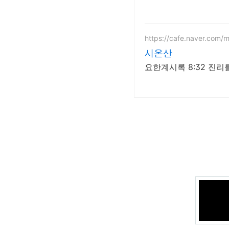
https://cafe.naver.com/
시온산
요한계시록 8:32 진