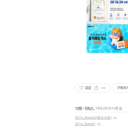
공감
구독하
'
여행
>
ITALY_
' 카테고리의 다른 글
2014_Rome2(콜로세움)
(0)
2014_Rome1
(0)